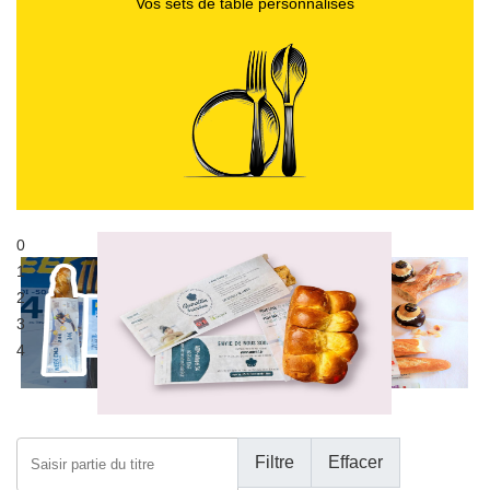
Vos sets de table personnalisés
0
Publicité sur sacs alimentaires
1
Sac à pain publicitaire
2
3
4
Saisir partie du titre
Filtre
Effacer