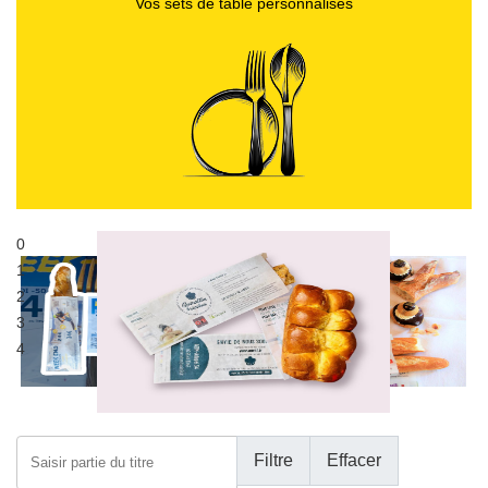
Vos sets de table personnalisés
0
Publicité sur sacs alimentaires
1
Sac à pain publicitaire
2
3
4
Saisir partie du titre
Filtre
Effacer