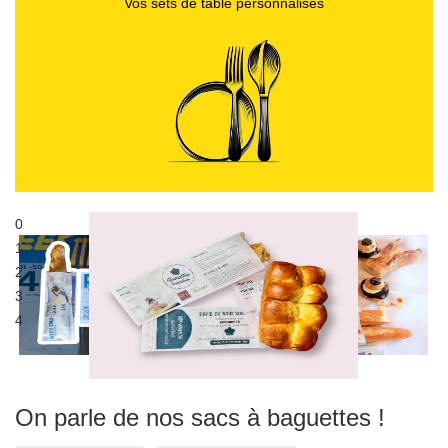
Vos sets de table personnalisés
0
Publicité sur sacs alimentaires
1
Sac à pain publicitaire
2
3
4
On parle de nos sacs à baguettes !