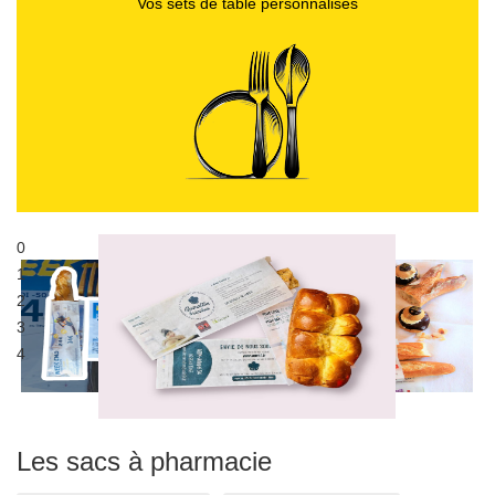
Vos sets de table personnalisés
0
Publicité sur sacs alimentaires
1
Sac à pain publicitaire
2
3
4
Les sacs à pharmacie